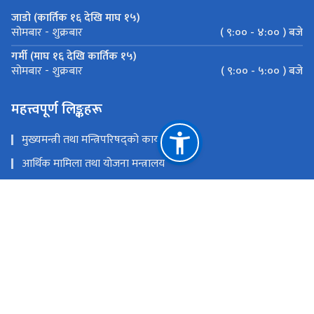
जाडो (कार्तिक १६ देखि माघ १५)
( ९:०० - ४:०० ) बजे
सोमबार - शुक्रबार
गर्मी (माघ १६ देखि कार्तिक १५)
( ९:०० - ५:०० ) बजे
सोमबार - शुक्रबार
महत्त्वपूर्ण लिङ्कहरू
मुख्यमन्त्री तथा मन्त्रिपरिषद्को कार्यालय
आर्थिक मामिला तथा योजना मन्त्रालय
महालेखा नियन्त्रक कार्यालय
महालेखापरीक्षकको कार्यालय
राष्ट्रिय प्राकृतिक स्रोत तथा वित्त आयोग
वीरेन्द्रनगर नगरपालिका -०७, सुर्खेत
pfcokarnali123@gmail.com